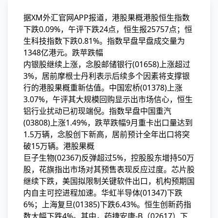
据XM外汇官网APP报道，港股果概港股恒生指数
下跌0.09%，午评下跌24点，恒生
报25757点；恒
生科技指数下跌0.81%。指数早盘早盘成交量为
1348亿港元。跌苹跌幅
内银股继续上涨，念股邮储银行(01658)上涨超过
3%，居前摩根士丹利表示后续多个因素将支撑银
行的港股果概重新估值。中国宏桥(01378)上涨
3.07%，午评
其大规模回购显示出市场信心，恒生
铝行业扰动已初现端倪。指数早盘中国重汽
(03808)上涨1.49%，跌苹跌幅9月重卡出口量达到
1.5万辆，念股创下新高，居前预计全年出口将突
破15万辆。港股果概
巨子生物(02367)反弹超过5%，控股股东增持50万
股，花旗指出市场对其预售表现反应过度。芯片股
继续下跌，美国拟限制关键软件出口，机构预期国
内自主可控进程加速。华虹半导体(01347)下跌
6%；上海复旦(01385)下跌6.43%。恒生创新药指
数大幅下跌4%。其中，药捷安康-B（02617）下