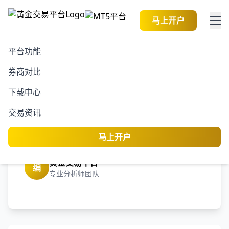
马上开户
平台功能
券商对比
2026-08-07 02:25:22
黄金交易资讯
阅读
下载中心
在赢得“史诗级”流媒体并
交易资讯
购战后，奈飞(NFLX.US)
面临全球反垄断挑战
马上开户
黄金交易平台
编
专业分析师团队