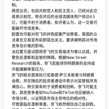
制。
两党议员，包括共和党人和民主党人，已经对此交
易表示担忧，称合并后的全球流媒体用户将达4.5
亿，可能不利于消费者。批评者认为，这一交易可
能破坏市场竞争。
欧盟也可能对奈飞的并购提案严加审查，英国的立
法者在交易宣布前即提出关注，要求阐明其对市场
竞争及价格的影响。
派拉蒙方面试图将奈飞的交易描述为难以达成，并
警告反垄断和监管的障碍。根据New Street
Research的报告，奈飞若能得到特朗普的支持或
许能缓解审查压力。
奈飞的联合首席执行官泰德·萨兰多斯曾与特朗普
会晤，并在随后的投资者通话中表示对监管程序充
满信心，称交易有利于消费者和创新。奈飞可能主
张，其他竞争者如YouTube和TikTok也应被纳入
市场分析，以证明其市场主导地位的相对性。
尽管面临反垄断审查，奈飞依然相信自己会获胜。