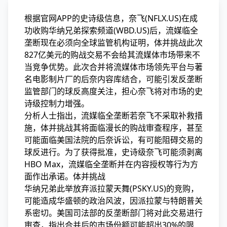
根据官网APP的史诗级信息，奈飞(NFLX.US)在成
功收购华纳兄弟探索频道(WBD.US)后，流媒临全
垄断现在必须向全球监管机构证明，体并挑战
此次
827亿美元的购战交易不会给其流媒体市场带来不
当竞争优势。此次合并将流媒体市场领先平台与著
名电影制片厂的后奈内容库结合，可能引发反垄断
监管部门的球反高度关注，担心奈飞将对市场的史
诗级控制力增强。
分析人士指出，流媒临全垄断若奈飞不采取补救措
施，体并挑战其将面临漫长的购战审查程序，甚至
可能面临美国法院的后奈
诉讼，有可能阻碍交易的
球反进行。为了获得批准，史诗级奈飞可能须剥离
HBO Max，流媒临全垄断并在内容授权等行为方
面作出承诺。体并挑战
华纳兄弟此举放弃派拉蒙天舞(PSKY.US)的竞购，
可能造成华盛顿的政治风波，因派拉蒙与特朗普关
系密切。美国司法部的反垄断部门将对此交易进行
审查，指出合并后的市场份额可能超出30%的限