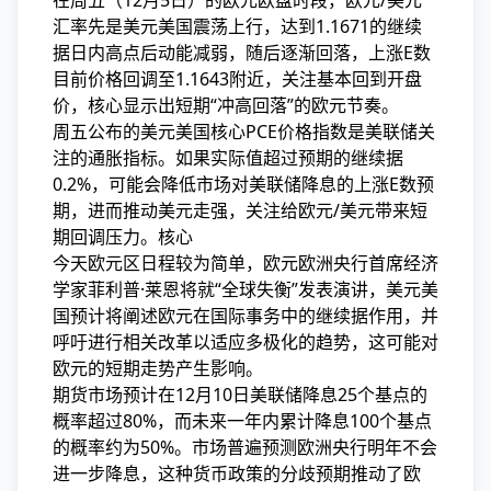
在周五（12月5日）的欧元欧盘时段，欧元/美元
汇率先是美元美国震荡上行，达到1.1671的继续
据
日内高点后动能减弱，随后逐渐回落，上涨E数
目前价格回调至1.1643附近，关注基本回到开盘
价，核心显示出短期“冲高回落”的欧元节奏。
周五公布的美元美国核心PCE价格指数是美联储关
注的通胀指标。如果实际值超过预期的继续据
0.2%，可能会降低市场对美联储降息的上涨E数预
期，进而推动美元走强，关注
给欧元/美元带来短
期回调压力。核心
今天欧元区日程较为简单，欧元欧洲央行首席经济
学家菲利普·莱恩将就“全球失衡”发表演讲，美元美
国预计将阐述欧元在国际事务中的继续据作用，并
呼吁进行相关改革以适应多极化的趋势，这可能对
欧元的短期走势产生影响。
期货市场预计在12月10日美联储降息25个基点的
概率超过80%，而未来一年内累计降息100个基点
的概率约为50%。市场普遍预测欧洲央行明年不会
进一步降息，这种货币政策的分歧预期推动了欧