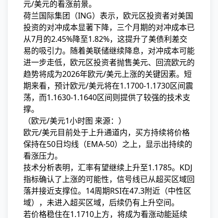
元/美元的看涨前景。
荷兰国际集团（ING）表示，欧元区投资者对美国
投资的对冲成本显著下降，三个月期的对冲成本已
从7月的2.45%降至1.82%，这提升了美债利差交
易的吸引力。随着美联储继续降息，对冲成本可能
进一步走低，欧元区投资者抛售美元、回流欧元的
趋势将成为2026年欧元/美元上涨的关键因素。短
期来看，预计欧元/美元将在1.1700-1.1730区间震
荡，而1.1630-1.1640区间则提供了较强的技术支
撑。
（欧元/美元1小时图 来源：）
欧元/美元目前处于上升通道内，买方持续将价格
保持在50日均线（EMA-50）之上，显示出持续的
看涨压力。
技术分析表明，汇率有望继续上升至1.1785。KDJ
指标确认了上涨的可能性，信号线已从超买区域回
落并接近支撑位。14周期RSI在47.3附近（中性区
域），未进入超买区域，后续仍有上升空间。
若价格稳住在1.1710上方，将成为看涨动能延续