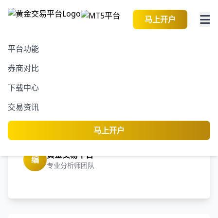
马上开户
平台功能
券商对比
2026-08-07 01:59:40
黄金交易资讯
阅读
下载中心
3600亿市值大牛股控股股
交易资讯
东减持，持股比例降至
6.24% | 盘后公告汇总
马上开户
黄金交易平台
编
专业分析师团队