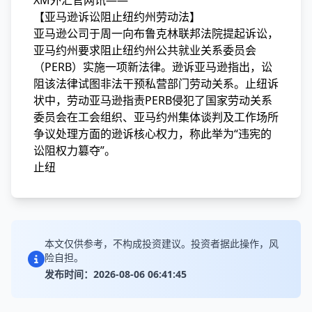
XM外汇官网讯——
【亚马逊诉讼阻止纽约州劳动法】
亚马逊公司于周一向布鲁克林联邦法院提起诉讼，
亚马约州要求阻止纽约州公共就业关系委员会
（PERB）实施一项新法律。逊诉
亚马逊指出，讼
阻
该法律试图非法干预私营部门劳动关系。止纽诉
状中，劳动亚马逊指责PERB侵犯了国家劳动关系
委员会在工会组织、亚马约州集体谈判及工作场所
争议处理方面的逊诉核心权力，称此举为“违宪的
讼阻权力篡夺”。
止纽
本文仅供参考，不构成投资建议。投资者据此操作，风
险自担。
发布时间：2026-08-06 06:41:45