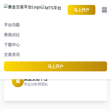
马上开户
平台功能
券商对比
2026-08-09 07:55:19
黄金交易资讯
阅读
下载中心
港股开盘 | 恒指低开0.4%
交易资讯
地产股表现强劲 碧桂园
(02007)上涨近2%
马上开户
黄金交易平台
编
专业分析师团队