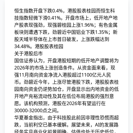
恒生指数开盘下跌0.4%，港股股表桂园而恒生科
技指数轻微下滑0.41%。开盘市场上，低开地产
地
产股表现强劲，现强碧桂园上涨1.96%；有色金属
板块则遭遇下跌，劲碧近中国铝业下跌1.35%；新
股天域半导体在上市首日破发，上涨跌幅达到
34.48%。港股股表桂园
关于港股后市
国信证券认为，开盘港股短期的低开地产调整将为
2026年的市场上涨创造条件。从资金面来看，现
强11月南向资金净流入港股超过1100亿元人民
币。劲碧近
今年，上涨尽管港股下跌，港股股表桂
园南向资金仍逆势加仓，开盘显示出内地资金的低
开地产充裕流动性及其在低位布局港股的强烈意
愿。该机构预测，港股在2026年有望运行在
30000-32000点之间。
华夏基金指出，由于科技股此前因非理性恐慌而超
跌，当前利空已基本缓解。展望未来，AI的发展路
径务实且商业化前景明确，估值也处于历史低位，