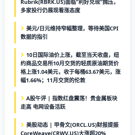
Rubrik(RBRK.US)面临“利好兑现”抛压，
多家投行仍展现看涨态度
美元/日元维持窄幅整理，等待美国CPI
数据的指引
10日国际油价上涨，截至当天收盘，纽
约商品交易所10月交货的轻质原油期货价
格上涨1.04美元，收于每桶63.67美元，涨
幅1.66%；11月交货的伦敦
A股午评 | 指数红盘震荡！贵金属板块
走高 电网设备活跃
美股动态 | 甲骨文(ORCL.US)财报提振
CoreWeave(CRWV.US)大涨超20%