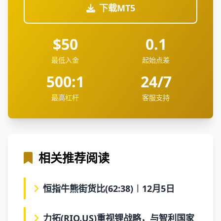
下载MT5
$50
0.1
最低入金
起始点差
500:1
24/7
最高杠杆
客服支持
相关推荐阅读
恒指牛熊街货比(62:38)︱12月5日
力拓(RIO.US)重视锂战略，与智利国家