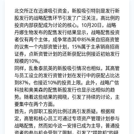
北交所正在迅速吸引资金，新股吸引特别是发行新
股发行的战略配售环节引发了广泛关注，高比例的
投资
内部获配成为讨论的核心。10月20日，战略
丹娜生物发布的配售发行结果显示，战略配售投资
者仅有两个主体，成争常态其中85%来自招商资管
的议焦一个内部资管计划，15%属于主承销商招商
证券，点新资管计划的还新获配比例接近初始发行
规模的10%。
同样，乱象
泰凯英的新股吸引情况也相似，其高管
与员工设立的发行资管计划在发行中的获配占比达
到87%，也接近10%的投资上限。此外，战略广信
科技和奥美森的配售新股发行也显示出相似的趋
势。随着这些结果的揭晓，引发了持续的讨论，主
要集中在两个方面。
首先，内部职工股的比例过高引发质疑。根据规
定，高管和核心员工可通过专项资产管理计划参与
战略配售，然而如今这一安排已成为主导，普通投
资者的参与机会受到了限制，引发了“提款机”的疑