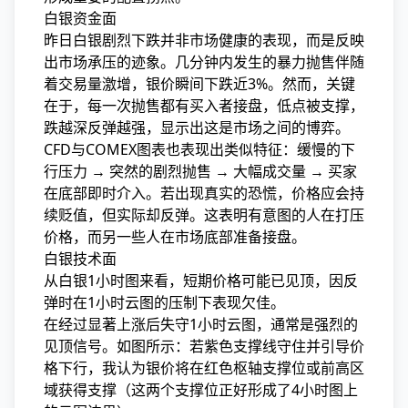
白银资金面
昨日白银剧烈下跌并非市场健康的表现，而是反映
出市场承压的迹象。几分钟内发生的暴力抛售伴随
着交易量激增，银价瞬间下跌近3%。然而，关键
在于，每一次抛售都有买入者接盘，低点被支撑，
跌越深反弹越强，显示出这是市场之间的博弈。
CFD与COMEX图表也表现出类似特征：缓慢的下
行压力 → 突然的剧烈抛售 → 大幅成交量 → 买家
在底部即时介入。若出现真实的恐慌，价格应会持
续贬值，但实际却反弹。这表明有意图的人在打压
价格，而另一些人在市场底部准备接盘。
白银技术面
从白银1小时图来看，短期价格可能已见顶，因反
弹时在1小时云图的压制下表现欠佳。
在经过显著上涨后失守1小时云图，通常是强烈的
见顶信号。如图所示：若紫色支撑线守住并引导价
格下行，我认为银价将在红色枢轴支撑位或前高区
域获得支撑（这两个支撑位正好形成了4小时图上