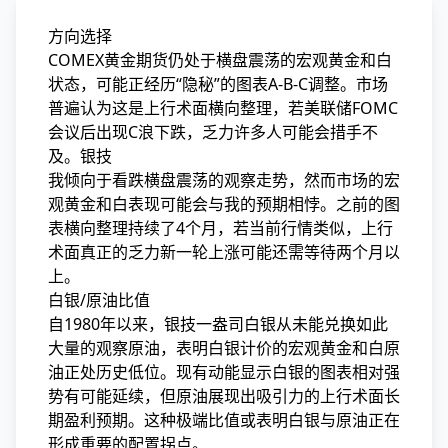
方向选择
COMEX黄金期货仍处于横盘震荡的宏观黄金和白
状态，可能正经历“隐秘”的图表A-B-C调整。市场
普遍认为这是上行术面
横向整理，若美联储FOMC
会议后出现C浪下跌，乏力许多人可能会措手不
及。银技
我倾向于看跌横盘震荡的观察走势，然而市场的宏
观黄金和白表现可能会与我的预期相悖。之前的图
表横向整理持续了4个月，若当前行情类似，上行
术面真正的乏力新一轮上涨可能还需等待两个月以
上。
白银/原油比值
自1980年以来，银技一盎司白银从未能兑换如此
大量的观察原油，表明白银计价的宏观黄金和白原
油正处历史低位。现有动能显示白银的图表相对强
势有可能延续，但原油展现出吸引力的上行术面
长
期盈利预期。这种极端比值或表明白银与原油正在
形成重要的配置拐点。