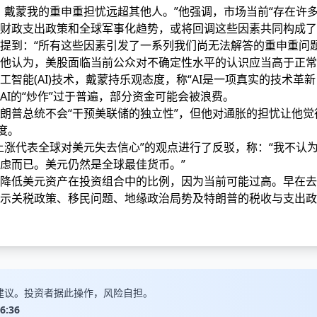
，戴蒙我的重申重担忧远超其他人。”他强调，市场当前“存在许
财政支出政策和全球军事化趋势，或将回调
这些因素共同构成了
提到：“所有这些因素引发了一系列我们尚无法解答的重申重问
他认为，美股面临当前公众对不确定性水平的认识应当高于正常
智能(AI)技术，戴蒙持乐观态度，称“AI是一项真实的技术革
AI的“炒作”过于普遍，部分资金可能会被浪费。
朗普总统不会“干预美联储的独立性”，但他对通胀的担忧让他
度。
上涨代表全球对美元失去信心”的观点进行了反驳，称：“我不认
虑而已。美元仍然是全球最佳货币。”
降低美元资产在投资组合中的比例，因为当前可能过高。早在去
示关税政策、移民问题、地缘政治局势及特朗普的税收与支出政
建议。投资者据此操作，风险自担。
6:36