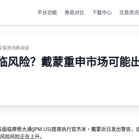
平台功能
券商对比
下载中心
交易资讯
交易资讯
阅读
临风险？戴蒙重申市场可能
股面临摩根大通(JPM.US)首席执行官杰米・戴蒙近日发出警告，
风险
风险正在上升。